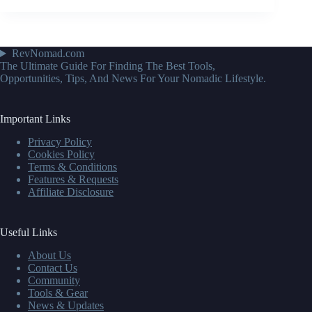
RevNomad.com
The Ultimate Guide For Finding The Best Tools,
Opportunities, Tips, And News For Your Nomadic Lifestyle.
Important Links
Privacy Policy
Cookies Policy
Terms & Conditions
Features & Requests
Affiliate Disclosure
Useful Links
About Us
Contact Us
Community
Tools & Gear
News & Updates