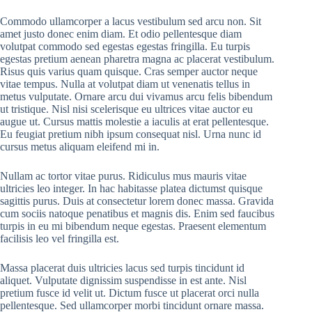
Commodo ullamcorper a lacus vestibulum sed arcu non. Sit
amet justo donec enim diam. Et odio pellentesque diam
volutpat commodo sed egestas egestas fringilla. Eu turpis
egestas pretium aenean pharetra magna ac placerat vestibulum.
Risus quis varius quam quisque. Cras semper auctor neque
vitae tempus. Nulla at volutpat diam ut venenatis tellus in
metus vulputate. Ornare arcu dui vivamus arcu felis bibendum
ut tristique. Nisl nisi scelerisque eu ultrices vitae auctor eu
augue ut. Cursus mattis molestie a iaculis at erat pellentesque.
Eu feugiat pretium nibh ipsum consequat nisl. Urna nunc id
cursus metus aliquam eleifend mi in.
Nullam ac tortor vitae purus. Ridiculus mus mauris vitae
ultricies leo integer. In hac habitasse platea dictumst quisque
sagittis purus. Duis at consectetur lorem donec massa. Gravida
cum sociis natoque penatibus et magnis dis. Enim sed faucibus
turpis in eu mi bibendum neque egestas. Praesent elementum
facilisis leo vel fringilla est.
Massa placerat duis ultricies lacus sed turpis tincidunt id
aliquet. Vulputate dignissim suspendisse in est ante. Nisl
pretium fusce id velit ut. Dictum fusce ut placerat orci nulla
pellentesque. Sed ullamcorper morbi tincidunt ornare massa.