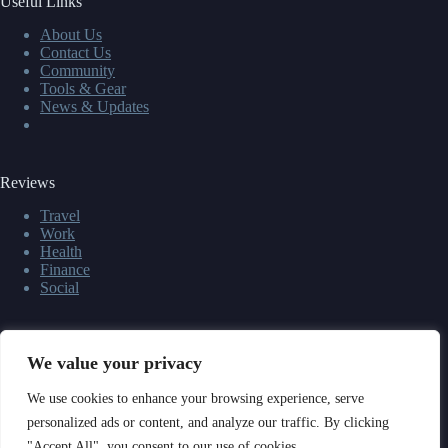
Useful Links
About Us
Contact Us
Community
Tools & Gear
News & Updates
Reviews
Travel
Work
Health
Finance
Social
App Soon
We value your privacy
We use cookies to enhance your browsing experience, serve
personalized ads or content, and analyze our traffic. By clicking
"Accept All", you consent to our use of cookies.